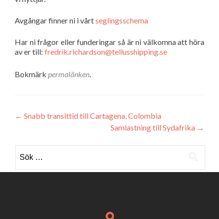
Avgångar finner ni i vårt
seglingsschema
Har ni frågor eller funderingar så är ni välkomna att höra
av er till:
fredrik.richardson@tellusshipping.se
Bokmärk
permalänken
.
Inläggsnavigering
←
Snabb transittid till Cartagena, Colombia
Samlastning till Sydafrika
→
Sök
efter: