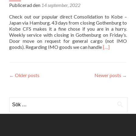
Publicerad den
14 september, 2022
Check out our popular direct Consolidation to Kobe –
Japan via Hamburg. 43 days from closing Gothenburg to
Kobe CFS makes it a fine chose if you are in a hurry.
Weekly service with closing in Gothenburg on Friday’s.
Door move on request for general cargo (not IMO
Läs
goods). Regarding IMO goods we can handle
[…]
mer
om
Direct
Consolidation
Posts
←
Older posts
Newer posts
→
to
Kobe
navigation
–
Japan
Sök
efter: