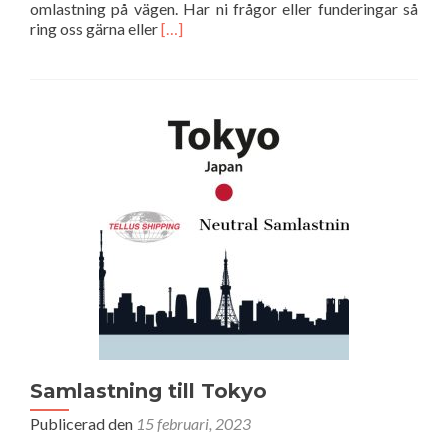
omlastning på vägen. Har ni frågor eller funderingar så
Läs
ring oss gärna eller
[…]
mer
om
Missa
inte
vår
populära
Houston
LCL
service!
Samlastning till Tokyo
Publicerad den
15 februari, 2023