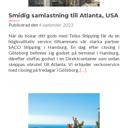
Smidig samlastning till Atlanta, USA
Publicerad den
4 september, 2023
När du bokar ditt gods med Tellus Shipping får du en
högkvalitativ service tillsammans vår starka partner
SACO Shipping i Hamburg. En dag efter closing i
Göteborg befinner sig godset på terminal i Hamburg,
därefter stuffas godset i en Direktcontainer som sedan
skeppas obrutet till Atlanta. Vi erbjuder veckoservice
Läs
med closing på fredagar i Göteborg.
[…]
mer
om
Smidig
samlastning
till
Atlanta,
USA