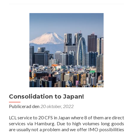
om
New
direct
service
to
Kansas
City,
USA!
Consolidation to Japan!
Publicerad den
20 oktober, 2022
LCL service to 20 CFS in Japan where 8 of them are direct
services via Hamburg. Due to high volumes long goods
are usually not a problem and we offer IMO possibilities