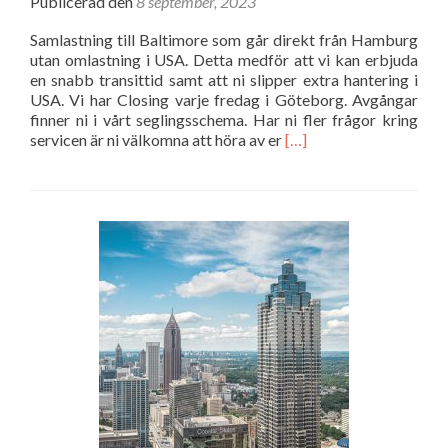
Publicerad den
8 september, 2023
Samlastning till Baltimore som går direkt från Hamburg
utan omlastning i USA. Detta medför att vi kan erbjuda
en snabb transittid samt att ni slipper extra hantering i
USA. Vi har Closing varje fredag i Göteborg. Avgångar
finner ni i vårt seglingsschema. Har ni fler frågor kring
Läs
servicen är ni välkomna att höra av er
[…]
mer
om
Samlastning
till
Baltimore,
USA