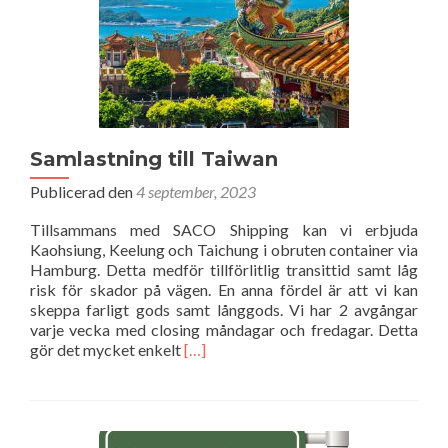
Samlastning till Taiwan
Publicerad den
4 september, 2023
Tillsammans med SACO Shipping kan vi erbjuda
Kaohsiung, Keelung och Taichung i obruten container via
Hamburg. Detta medför tillförlitlig transittid samt låg
risk för skador på vägen. En anna fördel är att vi kan
skeppa farligt gods samt långgods. Vi har 2 avgångar
varje vecka med closing måndagar och fredagar. Detta
Läs
gör det mycket enkelt
[…]
mer
om
Samlastning
till