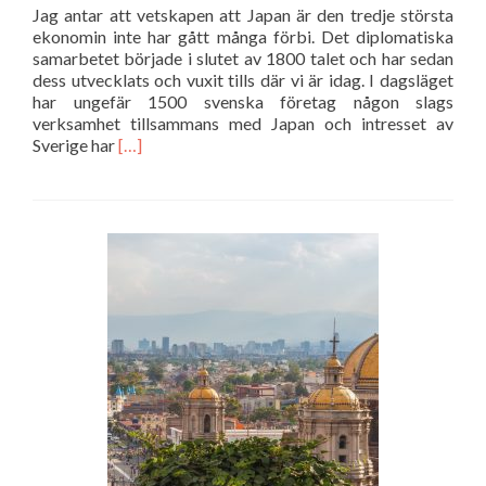
Jag antar att vetskapen att Japan är den tredje största
ekonomin inte har gått många förbi. Det diplomatiska
samarbetet började i slutet av 1800 talet och har sedan
dess utvecklats och vuxit tills där vi är idag. I dagsläget
har ungefär 1500 svenska företag någon slags
verksamhet tillsammans med Japan och intresset av
Läs
Sverige har
[…]
mer
om
Samlastning
till
Tokyo