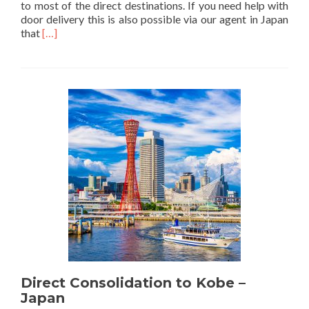
to most of the direct destinations. If you need help with
door delivery this is also possible via our agent in Japan
Läs
that
[…]
mer
om
Consolidation
to
Japan!
Direct Consolidation to Kobe –
Japan